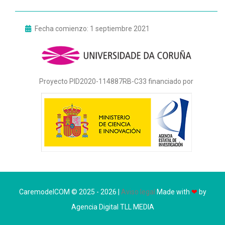
Fecha comienzo: 1 septiembre 2021
Proyecto PID2020-114887RB-C33 financiado por
CaremodelCOM © 2025 - 2026 |
Aviso legal
Made with
❤
by
Agencia Digital TLL MEDIA